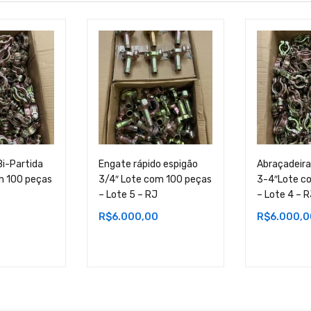
Bi-Partida
Engate rápido espigão
Abraçadeira
m 100 peças
3/4″ Lote com 100 peças
3-4″Lote c
– Lote 5 – RJ
– Lote 4 – 
R$
6.000,00
R$
6.000,0