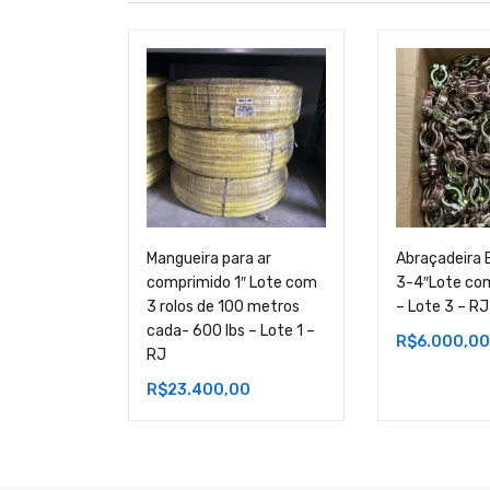
Mangueira para ar
Abraçadeira 
comprimido 1″ Lote com
3-4″Lote co
3 rolos de 100 metros
– Lote 3 – RJ
cada- 600 lbs – Lote 1 –
R$
6.000,00
RJ
R$
23.400,00