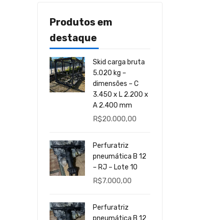
Produtos em
destaque
Skid carga bruta
5.020 kg –
dimensões – C
3.450 x L 2.200 x
A 2.400 mm
R$
20.000,00
Perfuratriz
pneumática B 12
– RJ – Lote 10
R$
7.000,00
Perfuratriz
pneumática B 12