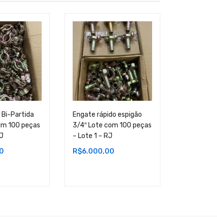
 Bi-Partida
Engate rápido espigão
Engate ráp
om 100 peças
3/4″ Lote com 100 peças
3/4″ Lote
RJ
– Lote 1 – RJ
– Lote 2 –
0
R$
6.000,00
R$
6.000,