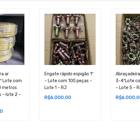
ra ar
Engate rápido espigão 1″
Abraçadeira
″ Lote com
– Lote com 100 peças –
3-4″Lote c
00 metros
Lote 1 – RJ
– Lote 5 – 
 – lote 2 –
R$
6.000,00
R$
6.000,0
00