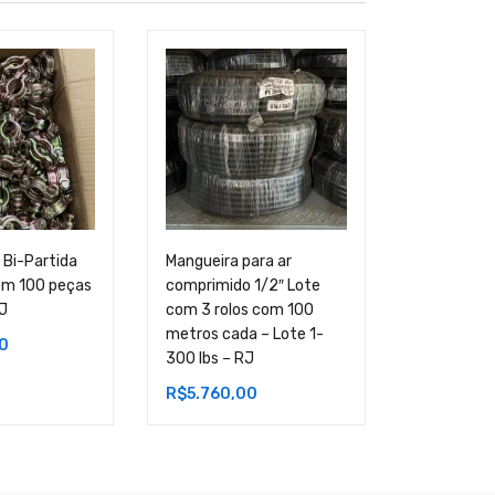
 Bi-Partida
Mangueira para ar
Abraçadeir
om 100 peças
comprimido 1/2″ Lote
3-4″Lote 
RJ
com 3 rolos com 100
– Lote 1 – 
metros cada – Lote 1-
0
R$
6.000,
300 lbs – RJ
R$
5.760,00