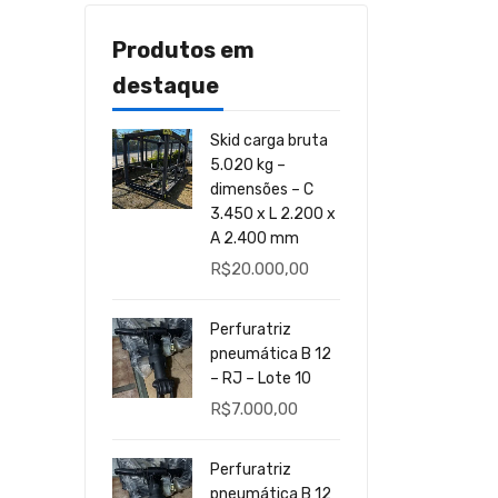
Produtos em
destaque
Skid carga bruta
5.020 kg –
dimensões – C
3.450 x L 2.200 x
A 2.400 mm
R$
20.000,00
Perfuratriz
pneumática B 12
– RJ – Lote 10
R$
7.000,00
Perfuratriz
pneumática B 12