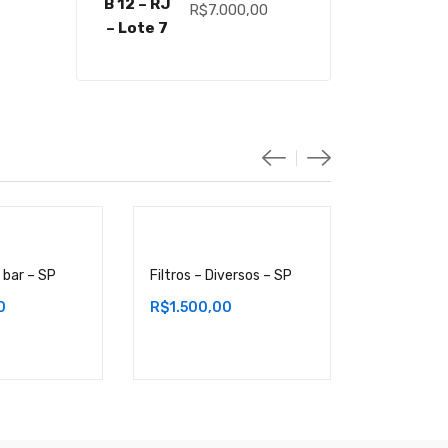
R$
7.000,00
 bar – SP
Filtros – Diversos – SP
Filtro Fao
SP
0
R$
1.500,00
R$
1.000,