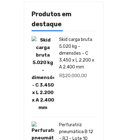
Produtos em
destaque
Skid carga bruta
5.020 kg –
dimensões – C
3.450 x L 2.200 x
A 2.400 mm
R$
20.000,00
Perfuratriz
pneumática B 12
– RJ – Lote 10