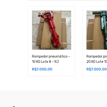
Rompedor pneumático –
Rompedor pn
10 KG Lote 8 – RJ
20 KG Lote 1
R$
7.000,00
R$
7.000,00