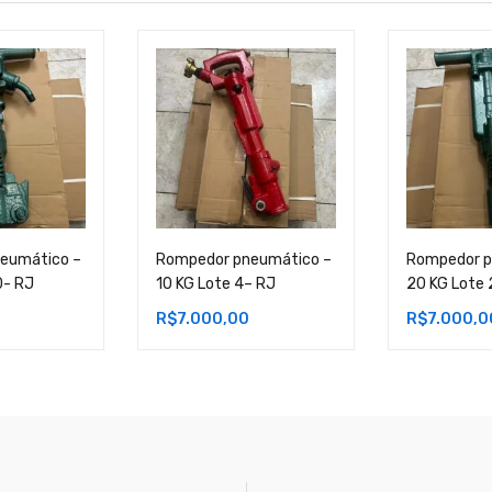
eumático –
Rompedor pneumático –
Rompedor p
0- RJ
10 KG Lote 4– RJ
20 KG Lote 
R$
7.000,00
R$
7.000,0