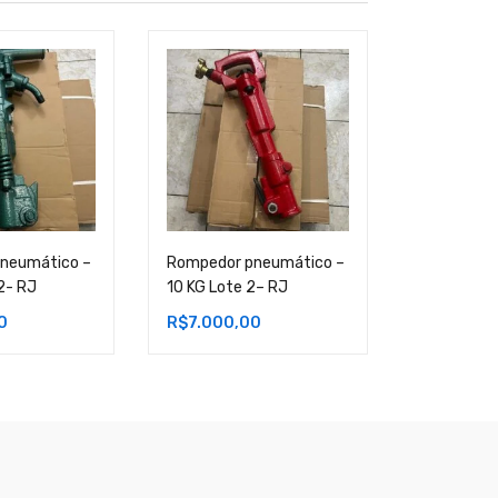
neumático –
Rompedor pneumático –
Rompedor 
2- RJ
10 KG Lote 2– RJ
10 KG Lote
0
R$
7.000,00
R$
7.000,