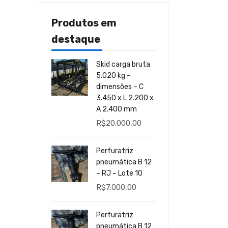
Produtos em
destaque
Skid carga bruta
5.020 kg –
dimensões – C
3.450 x L 2.200 x
A 2.400 mm
R$
20.000,00
Perfuratriz
pneumática B 12
– RJ – Lote 10
R$
7.000,00
Perfuratriz
pneumática B 12